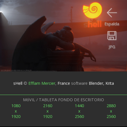
Espalda
JPG
sHell
©
Efflam Mercier
,
France
software
Blender, Krita
MóVIL / TABLETA FONDO DE ESCRITORIO
1080
2160
1440
2880
x
x
x
x
1920
1920
2560
2560