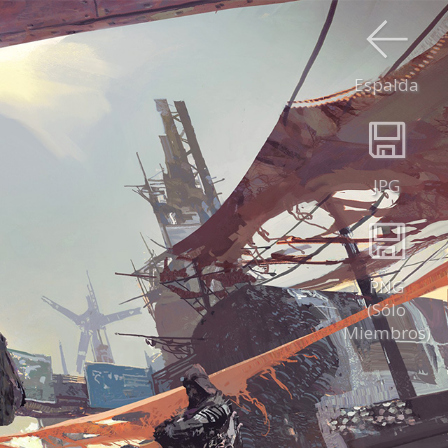
Espalda
JPG
PNG
(Sólo
Miembros)