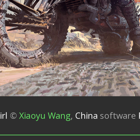
rl
©
Xiaoyu Wang
,
China
software