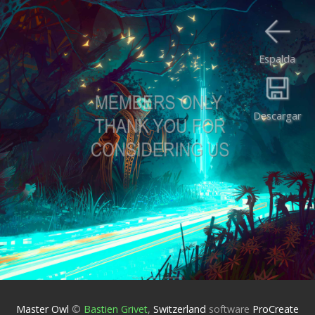
Espalda
Descargar
Master Owl
©
Bastien Grivet
,
Switzerland
software
ProCreate