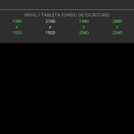
MóVIL / TABLETA FONDO DE ESCRITORIO
1080
2160
1440
2880
x
x
x
x
1920
1920
2560
2560