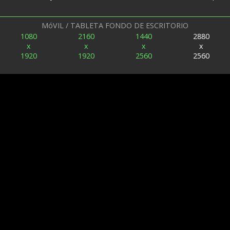
MóVIL / TABLETA FONDO DE ESCRITORIO
1080
2160
1440
2880
x
x
x
x
1920
1920
2560
2560