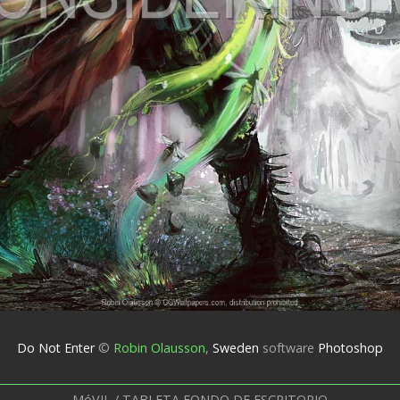
Do Not Enter
©
Robin Olausson
,
Sweden
software
Photoshop
MóVIL / TABLETA FONDO DE ESCRITORIO