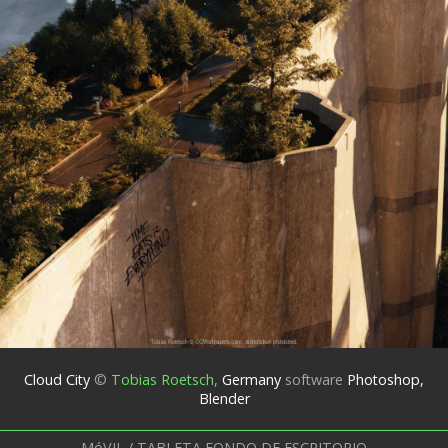
Cloud City
©
Tobias Roetsch
,
Germany
software
Photoshop,
Blender
MóVIL / TABLETA FONDO DE ESCRITORIO