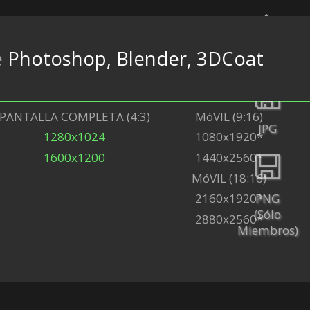
e
Photoshop, Blender, 3DCoat
Espalda
PANTALLA COMPLETA (4:3)
MóVIL (9:16)
JPG
1280x1024
1080x1920*
1600x1200
1440x2560*
MóVIL (18:16)
PNG
2160x1920*
(Sólo
2880x2560*
Miembros)