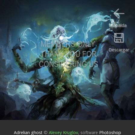
Espalda
Descargar
Adrelian ghost
©
Alexey Kruglov
,
software
Photoshop