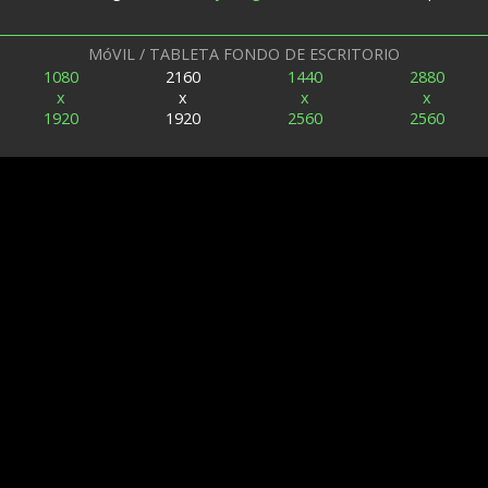
MóVIL / TABLETA FONDO DE ESCRITORIO
1080
2160
1440
2880
x
x
x
x
1920
1920
2560
2560